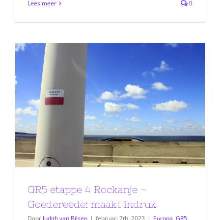
Lees meer
0
GR5 etappe 4 Rockanje –
Goedereede: maakt indruk
Door
Judith van Bilsen
|
februari 7th, 2023
|
Europa
,
GR5
,