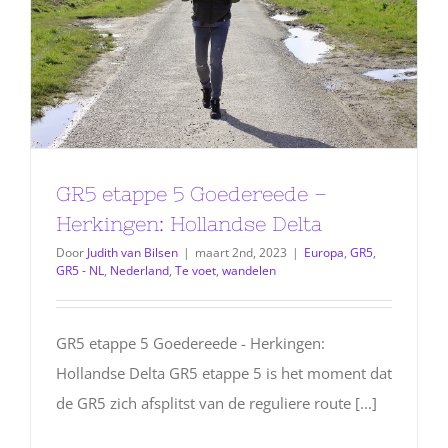
GR5 etappe 5 Goedereede –
Herkingen: Hollandse Delta
Door
Judith van Bilsen
|
maart 2nd, 2023
|
Europa
,
GR5
,
GR5 - NL
,
Nederland
,
Te voet
,
wandelen
GR5 etappe 5 Goedereede - Herkingen:
Hollandse Delta GR5 etappe 5 is het moment dat
de GR5 zich afsplitst van de reguliere route [...]