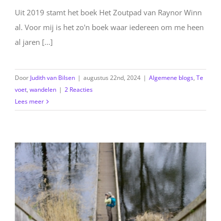
Uit 2019 stamt het boek Het Zoutpad van Raynor Winn
al. Voor mij is het zo'n boek waar iedereen om me heen
al jaren [...]
Door
Judith van Bilsen
|
augustus 22nd, 2024
|
Algemene blogs
,
Te
voet
,
wandelen
|
2 Reacties
Lees meer