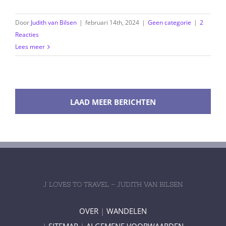
Door
Judith van Bilsen
|
februari 14th, 2024
|
Geen categorie
|
2
Reacties
Lees meer
LAAD MEER BERICHTEN
J LOVES TO TRAVEL – JUDITH VAN BILSEN
OVER
|
WANDELEN