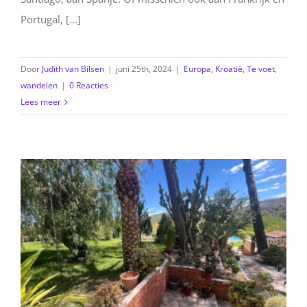
Portugal, [...]
Door
Judith van Bilsen
|
juni 25th, 2024
|
Europa
,
Kroatië
,
Te voet
,
wandelen
|
0 Reacties
Lees meer