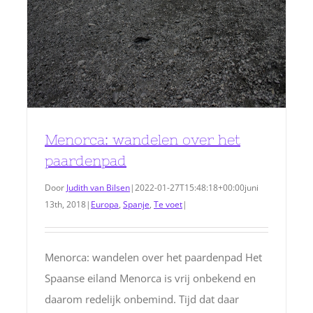
Menorca: wandelen over het
paardenpad
Door
Judith van Bilsen
|
2022-01-27T15:48:18+00:00
juni
13th, 2018
|
Europa
,
Spanje
,
Te voet
|
Menorca: wandelen over het paardenpad Het
Spaanse eiland Menorca is vrij onbekend en
daarom redelijk onbemind. Tijd dat daar