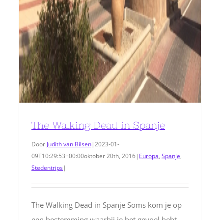
The Walking Dead in Spanje
Door
Judith van Bilsen
|
2023-01-
09T10:29:53+00:00
oktober 20th, 2016
|
Europa
,
Spanje
,
Stedentrips
|
The Walking Dead in Spanje Soms kom je op
een bestemming waarbij je het gevoel hebt