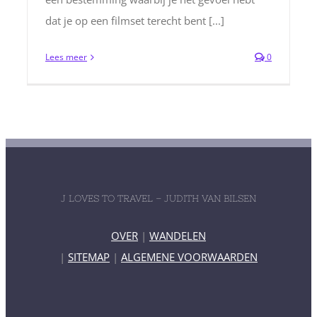
dat je op een filmset terecht bent [...]
Lees meer
0
J LOVES TO TRAVEL – JUDITH VAN BILSEN
OVER
|
WANDELEN
|
SITEMAP
|
ALGEMENE VOORWAARDEN