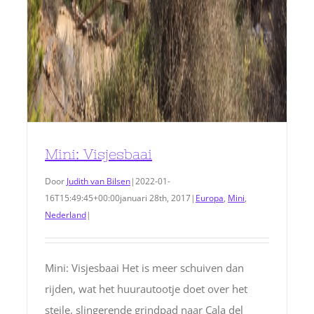
Mini: Visjesbaai
Door
Judith van Bilsen
|
2022-01-
16T15:49:45+00:00
januari 28th, 2017
|
Europa
,
Mini
,
Nederland
|
Mini: Visjesbaai Het is meer schuiven dan
rijden, wat het huurautootje doet over het
steile, slingerende grindpad naar Cala del