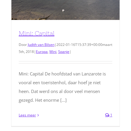
Mini: Capital
Door
Judith van Bilsen
|
2022-01-16T15:37:39+00:00
maart
5th, 2018
|
Europa
,
Mini
,
Spanje
|
Mini: Capital De hoofdstad van Lanzarote is
vooral een toeristenhol, daar hoef je niet
heen. Dat werd ons al door veel mensen
gezegd. Het enorme [...]
Lees meer
1