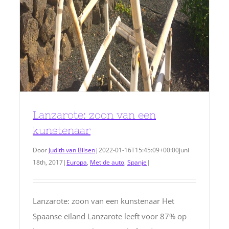
Lanzarote: zoon van een
kunstenaar
Door
Judith van Bilsen
|
2022-01-16T15:45:09+00:00
juni
18th, 2017
|
Europa
,
Met de auto
,
Spanje
|
Lanzarote: zoon van een kunstenaar Het
Spaanse eiland Lanzarote leeft voor 87% op