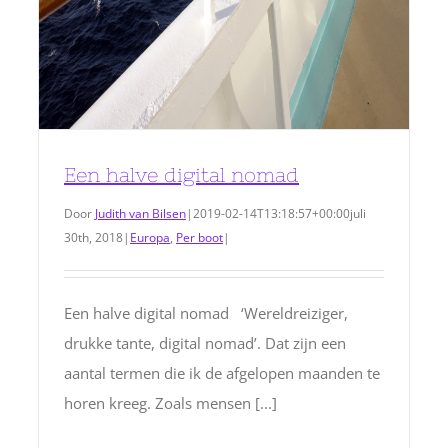
Een halve digital nomad
Door
Judith van Bilsen
|
2019-02-14T13:18:57+00:00
juli
30th, 2018
|
Europa
,
Per boot
|
Een halve digital nomad ‘Wereldreiziger,
drukke tante, digital nomad’. Dat zijn een
aantal termen die ik de afgelopen maanden te
horen kreeg. Zoals mensen [...]