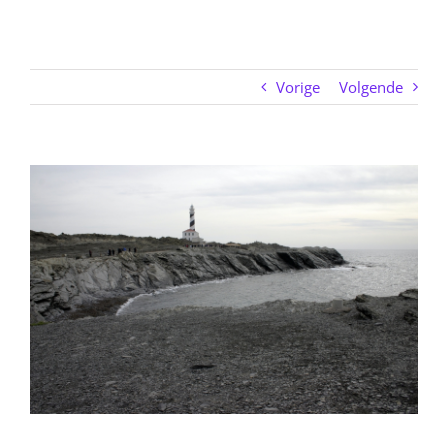
Vorige
Volgende
Bekijk
grotere
afbeelding