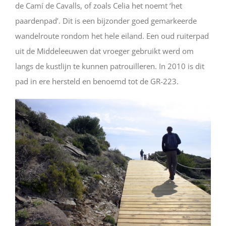
de Camí de Cavalls, of zoals Celia het noemt ‘het
paardenpad’. Dit is een bijzonder goed gemarkeerde
wandelroute rondom het hele eiland. Een oud ruiterpad
uit de Middeleeuwen dat vroeger gebruikt werd om
langs de kustlijn te kunnen patrouilleren. In 2010 is dit
pad in ere hersteld en benoemd tot de GR-223.