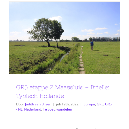
GR5 etappe 2 Maassluis – Brielle:
Typisch Hollands
Door
Judith van Bilsen
|
juli 19th, 2022
|
Europa
,
GR5
,
GR5
- NL
,
Nederland
,
Te voet
,
wandelen