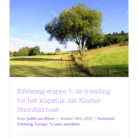
Eifelsteig etappe 5: de inleiding
tot het klapstuk dat Kloster
Steinfeld heet
Door
Judith van Bilsen
|
oktober 28th, 2020
|
Duitsland
,
Eifelsteig
,
Europa
,
Te voet
,
wandelen