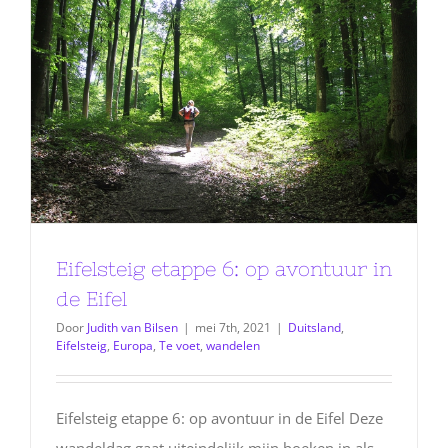
Eifelsteig etappe 6: op avontuur in
de Eifel
Door
Judith van Bilsen
|
mei 7th, 2021
|
Duitsland
,
Eifelsteig
,
Europa
,
Te voet
,
wandelen
Eifelsteig etappe 6: op avontuur in de Eifel Deze