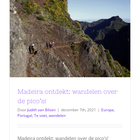
Madeira ontdekt: wandelen over
de pico’s!
Door
Judith van Bilsen
|
december 7th, 2021
|
Europa
,
Portugal
,
Te voet
,
wandelen
Madeira ontdekt: wandelen over de pico’s!