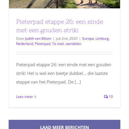
Pieterpad etappe 26: een einde
met een gouden strik!
Door
Judith van Bilsen
|
juli 2nd, 2020
|
Europa
,
Limburg
,
Nederland
,
Pieterpad
,
Te voet
,
wandelen
Pieterpad etappe 26: een einde met een gouden
strik! Het is wel een beetje dubbel… die laatste
etappe van het Pieterpad. De [...]
Lees meer
10
LAAD MEER BERICHTEN