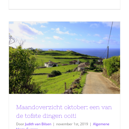
Maandoverzicht oktober: een van
de tofste dingen ooit!
Door
Judith van Bilsen
|
november 1st, 2019
|
Algemene