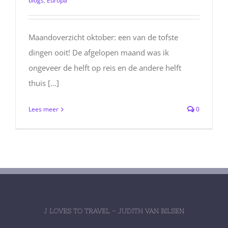
blogs
,
Europa
Maandoverzicht oktober: een van de tofste
dingen ooit! De afgelopen maand was ik
ongeveer de helft op reis en de andere helft
thuis [...]
Lees meer
0
J LOVES TO TRAVEL – JUDITH VAN BILSEN