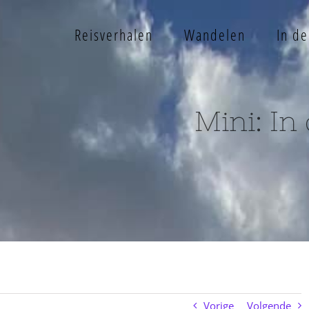
Reisverhalen
Wandelen
In d
Mini: In
Vorige
Volgende