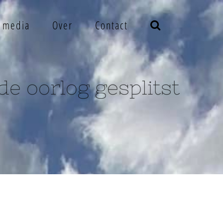
e media
Over
Contact
 de oorlog gesplitst