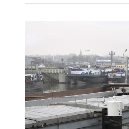
Bekijk
grotere
afbeelding