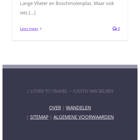
Lange Vlieter en Boschmolenplas. Maar ook
iets [...]
Lees meer
0
J LOVES TO TRAVEL – JUDITH VAN BILSEN
OVER
|
WANDELEN
|
SITEMAP
|
ALGEMENE VOORWAARDEN