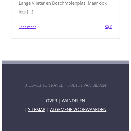
Lange Vlieter en Boschmolenplas. Maar ook
iets [...]
Lees meer
0
J LOVES TO TRAVEL – JUDITH VAN BILSEN
OVER
|
WANDELEN
|
SITEMAP
|
ALGEMENE VOORWAARDEN