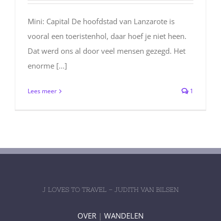
Mini: Capital De hoofdstad van Lanzarote is
vooral een toeristenhol, daar hoef je niet heen.
Dat werd ons al door veel mensen gezegd. Het
enorme [...]
Lees meer
1
J LOVES TO TRAVEL – JUDITH VAN BILSEN
OVER
|
WANDELEN