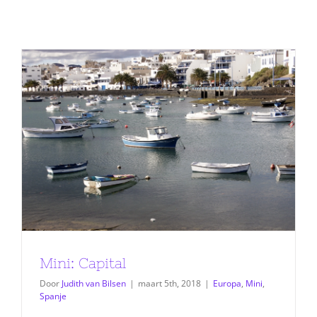
Mini: Capital
Door
Judith van Bilsen
|
maart 5th, 2018
|
Europa
,
Mini
,
Spanje