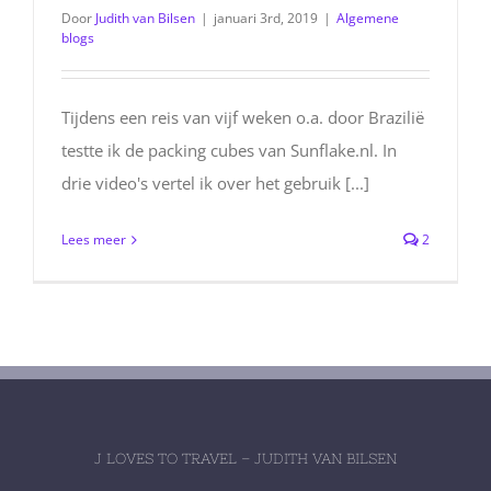
Door
Judith van Bilsen
|
januari 3rd, 2019
|
Algemene
blogs
Tijdens een reis van vijf weken o.a. door Brazilië
testte ik de packing cubes van Sunflake.nl. In
drie video's vertel ik over het gebruik [...]
Lees meer
2
J LOVES TO TRAVEL – JUDITH VAN BILSEN