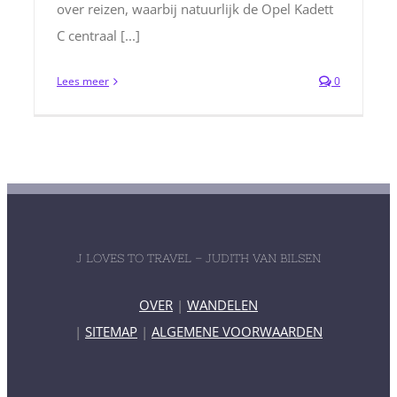
over reizen, waarbij natuurlijk de Opel Kadett
C centraal [...]
Lees meer
0
J LOVES TO TRAVEL – JUDITH VAN BILSEN
OVER
|
WANDELEN
|
SITEMAP
|
ALGEMENE VOORWAARDEN