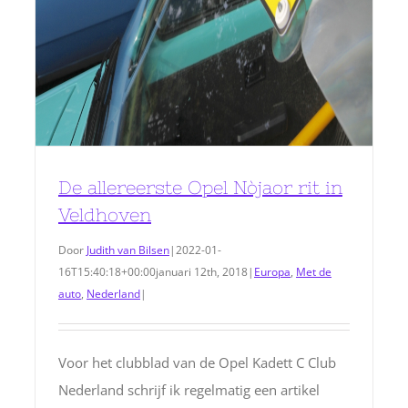
De allereerste Opel Nòjaor rit in
Veldhoven
Door
Judith van Bilsen
|
2022-01-
16T15:40:18+00:00
januari 12th, 2018
|
Europa
,
Met de
auto
,
Nederland
|
Voor het clubblad van de Opel Kadett C Club
Nederland schrijf ik regelmatig een artikel