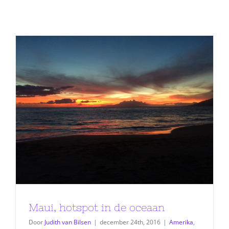
Maui, hotspot in de oceaan
Door
Judith van Bilsen
|
december 24th, 2016
|
Amerika
,