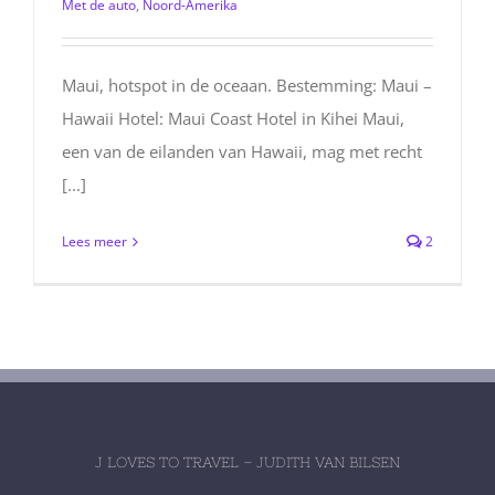
Met de auto
,
Noord-Amerika
Maui, hotspot in de oceaan. Bestemming: Maui –
Hawaii Hotel: Maui Coast Hotel in Kihei Maui,
een van de eilanden van Hawaii, mag met recht
[...]
Lees meer
2
J LOVES TO TRAVEL – JUDITH VAN BILSEN