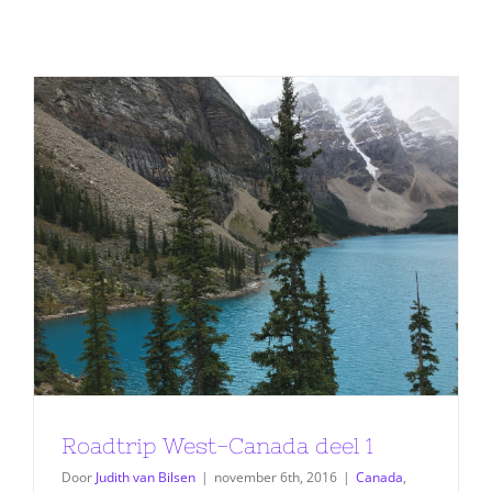
Roadtrip West-Canada deel 1
Door
Judith van Bilsen
|
november 6th, 2016
|
Canada
,