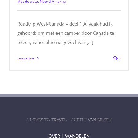
Met de auto
,
Noord-Amerika
Roadtrip West-Canada – deel 1 Al vaak had ik
gehoord: om met een camper door Canada te
reizen, is het ultieme gevoel van [...]
Lees meer
1
J LOVES TO TRAVEL – JUDITH VAN BILSEN
OVER
|
WANDELEN