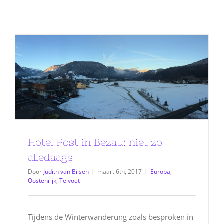
Hotel Post in Bezau: niet zo
alledaags
Door
Judith van Bilsen
|
maart 6th, 2017
|
Europa
,
Oostenrijk
,
Te voet
Tijdens de Winterwanderung zoals besproken in