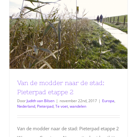
Van de modder naar de stad:
Pieterpad etappe 2
Door
Judith van Bilsen
|
november 22nd, 2017
|
Europa
,
Nederland
,
Pieterpad
,
Te voet
,
wandelen
Van de modder naar de stad: Pieterpad etappe 2