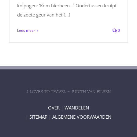
knipogen: ‘Kom hierheen…’ Ondertussen kruipt
de zoete geur van het [...]
Lees meer
0
J LOVES TO TRAVEL – JUDITH VAN BILSEN
OVER
|
WANDELEN
|
SITEMAP
|
ALGEMENE VOORWAARDEN