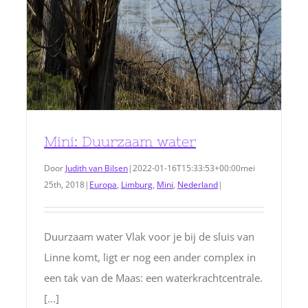
Mini: Duurzaam water
Door
Judith van Bilsen
|
2022-01-16T15:33:53+00:00
mei
25th, 2018
|
Europa
,
Limburg
,
Mini
,
Nederland
|
Duurzaam water Vlak voor je bij de sluis van
Linne komt, ligt er nog een ander complex in
een tak van de Maas: een waterkrachtcentrale.
[...]