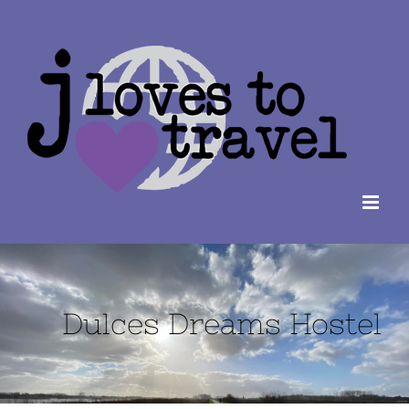
Ga
naar
inhoud
Dulces Dreams Hostel