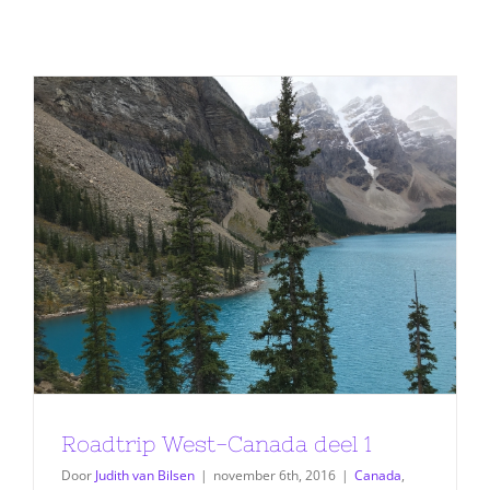
Roadtrip West-Canada deel 1
Door
Judith van Bilsen
|
november 6th, 2016
|
Canada
,