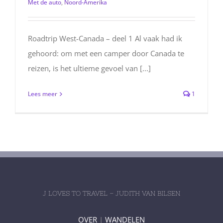
Met de auto
,
Noord-Amerika
Roadtrip West-Canada – deel 1 Al vaak had ik
gehoord: om met een camper door Canada te
reizen, is het ultieme gevoel van [...]
Lees meer
1
J LOVES TO TRAVEL – JUDITH VAN BILSEN
OVER
|
WANDELEN