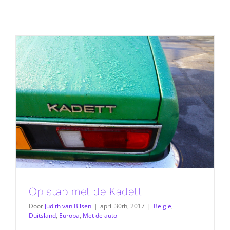
Op stap met de Kadett
Door
Judith van Bilsen
|
april 30th, 2017
|
België
,
Duitsland
,
Europa
,
Met de auto