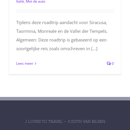
Italië
,
Met de auto
Tijdens deze roadtrip aandacht voor Siracusa,
Taormina, Monreale en de Vallei der Tempels.
Algemeen: Deze roadtrip is gebaseerd op een
soortgelijke reis zoals omschreven in [...]
Lees meer
0
J LOVES TO TRAVEL – JUDITH VAN BILSEN