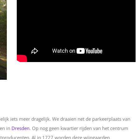
ijk iets meer dragelijk. We draaien net de parkeerplaats van
en in
Dresden
. Op nog geen kwartier rijden van het centrum
sektproducenten. Al in 1727 worden deze wijngaarden