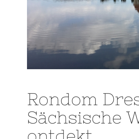
Rondom Dres
Sächsische W
ontdekt