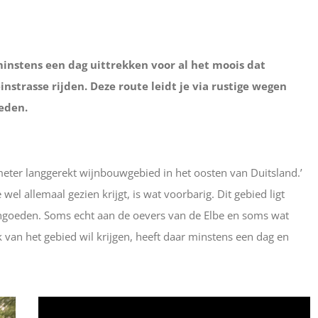
instens een dag uittrekken voor al het moois dat
nstrasse rijden. Deze route leidt je via rustige wegen
eden.
meter langgerekt wijnbouwgebied in het oosten van Duitsland.’
wel allemaal gezien krijgt, is wat voorbarig. Dit gebied ligt
jngoeden. Soms echt aan de oevers van de Elbe en soms wat
 van het gebied wil krijgen, heeft daar minstens een dag en