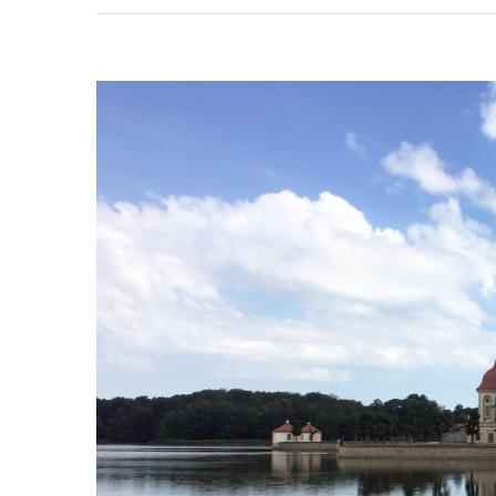
Bekijk
grotere
afbeelding