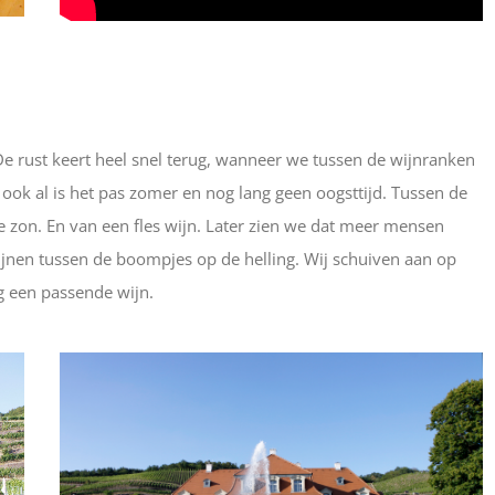
 De rust keert heel snel terug, wanneer we tussen de wijnranken
, ook al is het pas zomer en nog lang geen oogsttijd. Tussen de
 de zon. En van een fles wijn. Later zien we dat meer mensen
ijnen tussen de boompjes op de helling. Wij schuiven aan op
ng een passende wijn.