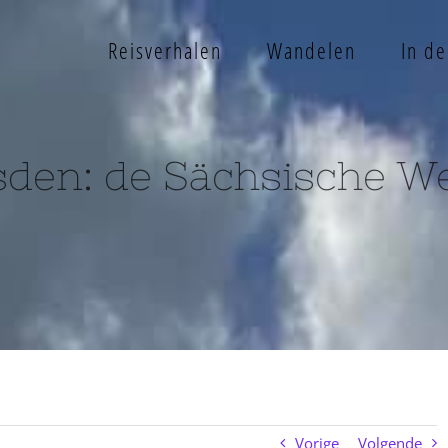
Reisverhalen
Wandelen
In d
den: de Sächsische We
Vorige
Volgende