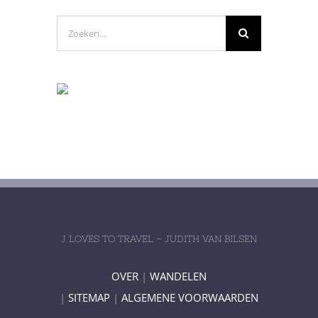
Zoeken
naar:
J LOVES TO TRAVEL – JUDITH VAN BILSEN
OVER
|
WANDELEN
|
SITEMAP
|
ALGEMENE VOORWAARDEN