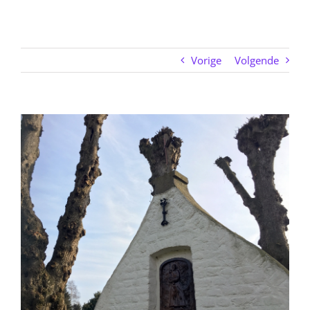
Vorige
Volgende
Bekijk
grotere
afbeelding