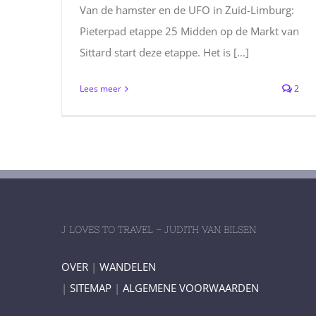
Van de hamster en de UFO in Zuid-Limburg:
Pieterpad etappe 25 Midden op de Markt van
Sittard start deze etappe. Het is [...]
Lees meer
2
J LOVES TO TRAVEL – JUDITH VAN BILSEN
OVER
|
WANDELEN
|
SITEMAP
|
ALGEMENE VOORWAARDEN