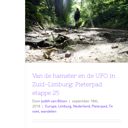
Van de hamster en de UFO in
Zuid-Limburg: Pieterpad
etappe 25
Door
Judith van Bilsen
|
september 18th,
2018
|
Europa
,
Limburg
,
Nederland
,
Pieterpad
,
Te
voet
,
wandelen