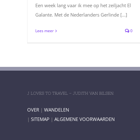
Een week lang vaar ik mee op het zeiljacht El
Galante. Met de Nederlanders Gerlinde [...]
Lees meer
0
J LOVES TO TRAVEL – JUDITH VAN BILSEN
OVER
|
WANDELEN
|
SITEMAP
|
ALGEMENE VOORWAARDEN