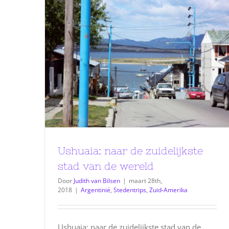
Ushuaia: naar de zuidelijkste
stad van de wereld
Door
Judith van Bilsen
|
maart 28th,
2018
|
Argentinië
,
Stedentrips
,
Zuid-Amerika
Ushuaia: naar de zuidelijkste stad van de