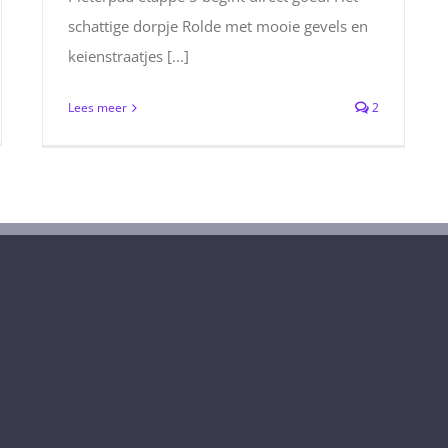
schattige dorpje Rolde met mooie gevels en
keienstraatjes [...]
Lees meer
2