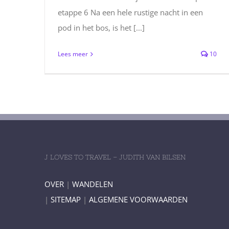
etappe 6 Na een hele rustige nacht in een
pod in het bos, is het [...]
Lees meer
10
J LOVES TO TRAVEL – JUDITH VAN BILSEN
OVER
|
WANDELEN
|
SITEMAP
|
ALGEMENE VOORWAARDEN