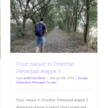
Puur natuur in Drenthe:
Pieterpad etappe 5
Door
Judith van Bilsen
|
februari 8th, 2019
|
Europa
,
Nederland
,
Pieterpad
,
Te voet
Puur natuur in Drenthe: Pieterpad etappe 5
Pieterpad etappe 5 begint direct goed! Het