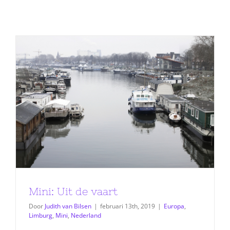
Mini: Uit de vaart
Door
Judith van Bilsen
|
februari 13th, 2019
|
Europa
,
Limburg
,
Mini
,
Nederland