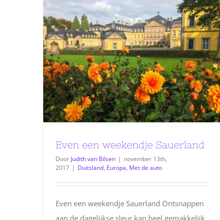
Even een weekendje Sauerland
Door
Judith van Bilsen
|
november 13th,
2017
|
Duitsland
,
Europa
,
Met de auto
Even een weekendje Sauerland Ontsnappen
aan de dagelijkse sleur kan heel gemakkelijk