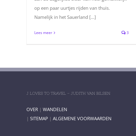
op een paar uurtjes rijden van thuis.
Namelijk in het Sauerland [...]
Lees meer
3
J LOVES TO TRAVEL – JUDITH VAN BILSEN
OVER
|
WANDELEN
|
SITEMAP
|
ALGEMENE VOORWAARDEN