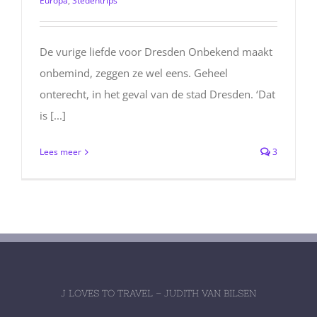
Europa
,
Stedentrips
De vurige liefde voor Dresden Onbekend maakt
onbemind, zeggen ze wel eens. Geheel
onterecht, in het geval van de stad Dresden. ‘Dat
is [...]
Lees meer
3
J LOVES TO TRAVEL – JUDITH VAN BILSEN