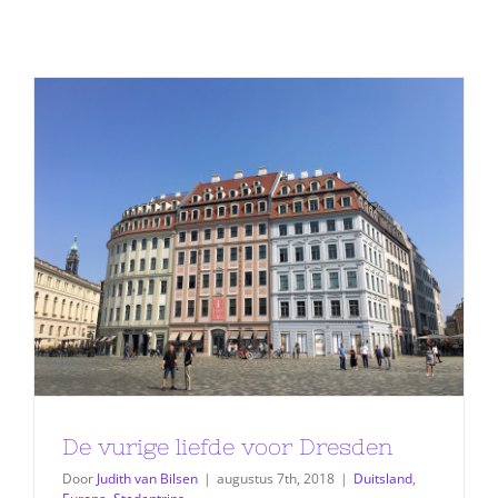
De vurige liefde voor Dresden
Door
Judith van Bilsen
|
augustus 7th, 2018
|
Duitsland
,