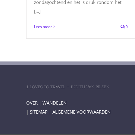
zondagochtend en het is druk rondom het
[...]
Lees meer
0
J LOVES TO TRAVEL – JUDITH VAN BILSEN
OVER
|
WANDELEN
|
SITEMAP
|
ALGEMENE VOORWAARDEN