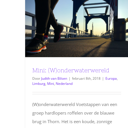
Mini: (W)onderwaterwereld
Door
Judith van Bilsen
|
februari 8th, 2018
|
Europa
,
Limburg
,
Mini
,
Nederland
(W)onderwaterwereld Voetstappen van een
groep hardlopers roffelen over de blauwe
brug in Thorn. Het is een koude, zonnige