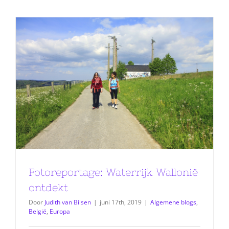
Fotoreportage: Waterrijk Wallonië
ontdekt
Door
Judith van Bilsen
|
juni 17th, 2019
|
Algemene blogs
,
België
,
Europa