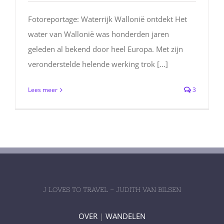
Fotoreportage: Waterrijk Wallonië ontdekt Het
water van Wallonië was honderden jaren
geleden al bekend door heel Europa. Met zijn
veronderstelde helende werking trok [...]
Lees meer
3
J LOVES TO TRAVEL – JUDITH VAN BILSEN
OVER
|
WANDELEN