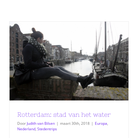
Rotterdam: stad van het water
Door
Judith van Bilsen
|
maart 30th, 2018
|
Europa
,
Nederland
,
Stedentrips