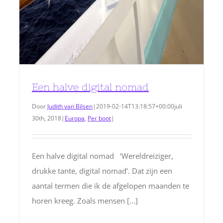
Een halve digital nomad
Door
Judith van Bilsen
|
2019-02-14T13:18:57+00:00
juli
30th, 2018
|
Europa
,
Per boot
|
Een halve digital nomad ‘Wereldreiziger,
drukke tante, digital nomad’. Dat zijn een
aantal termen die ik de afgelopen maanden te
horen kreeg. Zoals mensen [...]