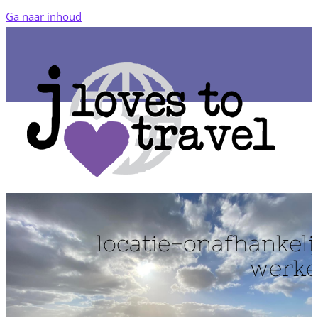
Ga naar inhoud
locatie-onafhankeli
werk