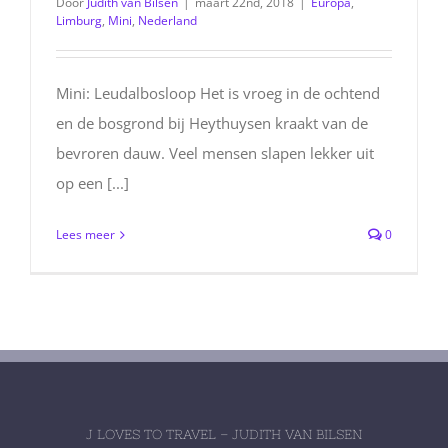
Door
Judith van Bilsen
|
maart 22nd, 2018
|
Europa
,
Limburg
,
Mini
,
Nederland
Mini: Leudalbosloop Het is vroeg in de ochtend
en de bosgrond bij Heythuysen kraakt van de
bevroren dauw. Veel mensen slapen lekker uit
op een [...]
Lees meer
0
J LOVES TO TRAVEL – JUDITH VAN BILSEN