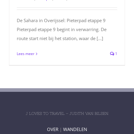
De Sahara in Overijssel: Pieterpad etappe 9
Pieterpad etappe 9 begint in verwarring. De
route start niet bij het station, waar de [...]
Lees meer
1
J LOVES TO TRAVEL – JUDITH VAN BILSEN
OVER
|
WANDELEN