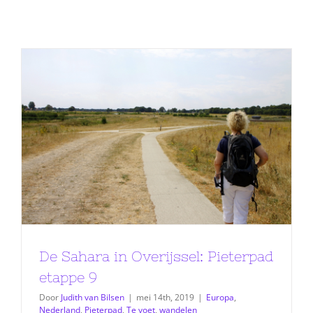
De Sahara in Overijssel: Pieterpad
etappe 9
Door
Judith van Bilsen
|
mei 14th, 2019
|
Europa
,
Nederland
,
Pieterpad
,
Te voet
,
wandelen