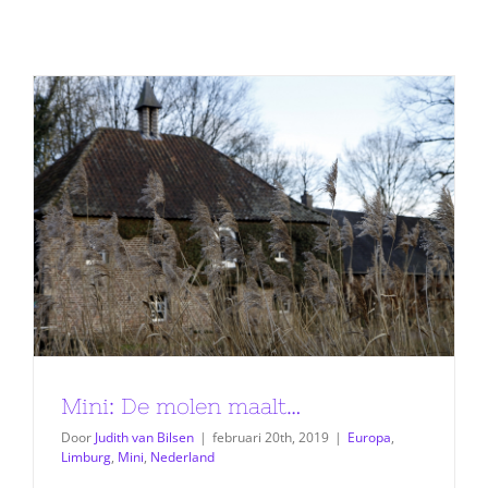
Mini: De molen maalt…
Door
Judith van Bilsen
|
februari 20th, 2019
|
Europa
,
Limburg
,
Mini
,
Nederland