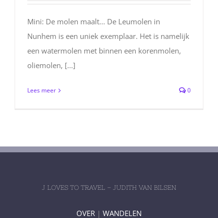
Mini: De molen maalt... De Leumolen in
Nunhem is een uniek exemplaar. Het is namelijk
een watermolen met binnen een korenmolen,
oliemolen, [...]
Lees meer
0
J LOVES TO TRAVEL – JUDITH VAN BILSEN
OVER
|
WANDELEN