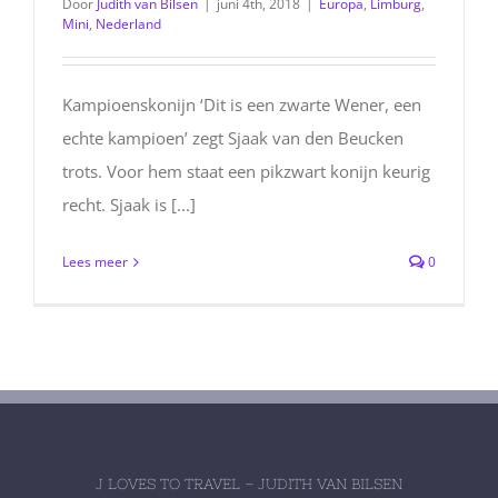
Door
Judith van Bilsen
|
juni 4th, 2018
|
Europa
,
Limburg
,
Mini
,
Nederland
Kampioenskonijn ‘Dit is een zwarte Wener, een
echte kampioen’ zegt Sjaak van den Beucken
trots. Voor hem staat een pikzwart konijn keurig
recht. Sjaak is [...]
Lees meer
0
J LOVES TO TRAVEL – JUDITH VAN BILSEN