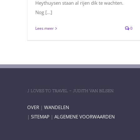
Heythuysen staan al rijen dik te wachten.
Nog [...]
Lees meer
0
J LOVES TO TRAVEL – JUDITH VAN BILSEN
OVER
|
WANDELEN
|
SITEMAP
|
ALGEMENE VOORWAARDEN