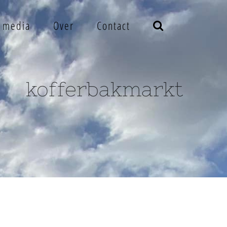
e media
Over
Contact
kofferbakmarkt