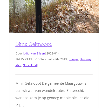
Mini: Geknoopt
Door
Judith van Bilsen
|
2022-01-
16T15:23:19+00:00
februari 28th, 2019
|
Europa
,
Limburg
,
Mini
,
Nederland
|
Mini: Geknoopt De gemeente Maasgouw is
een wirwar van wandelroutes. En terecht,
want zo kom je op genoeg mooie plekjes die
je [...]