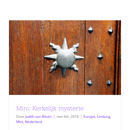
Mini: Kerkelijk mysterie
Door
Judith van Bilsen
|
mei 4th, 2018
|
Europa
,
Limburg
,
Mini
,
Nederland