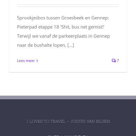
Sprookjesbos tussen Groesbeek en Gennep:
Pieterpad etappe 18 ‘Shit, bus net gemist!’
Terwijl we vanaf de parkeerplaats in Gennep
naar de bushalte lopen, [...]
Lees meer
7
J LOVES TO TRAVEL – JUDITH VAN BILSEN