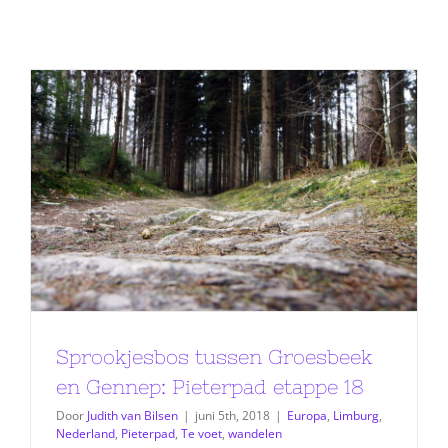
Sprookjesbos tussen Groesbeek
en Gennep: Pieterpad etappe 18
Door
Judith van Bilsen
|
juni 5th, 2018
|
Europa
,
Limburg
,
Nederland
,
Pieterpad
,
Te voet
,
wandelen