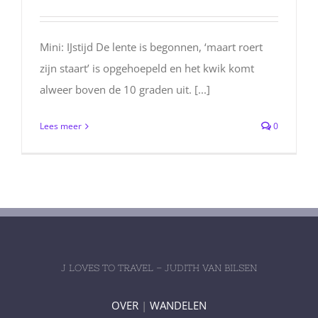
Mini: IJstijd De lente is begonnen, ‘maart roert
zijn staart’ is opgehoepeld en het kwik komt
alweer boven de 10 graden uit. [...]
Lees meer
0
J LOVES TO TRAVEL – JUDITH VAN BILSEN
OVER
|
WANDELEN