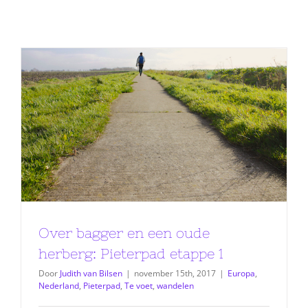
Over bagger en een oude
herberg: Pieterpad etappe 1
Door
Judith van Bilsen
|
november 15th, 2017
|
Europa
,
Nederland
,
Pieterpad
,
Te voet
,
wandelen