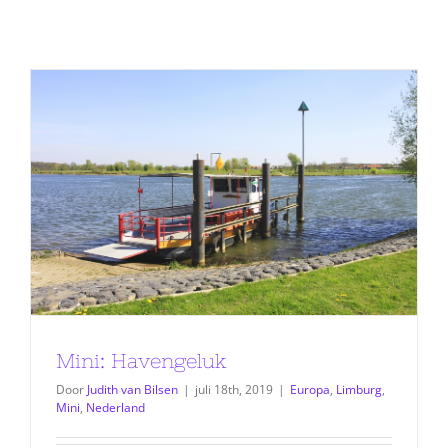
Mini: Havengeluk
Door
Judith van Bilsen
|
juli 18th, 2019
|
Europa
,
Limburg
,
Mini
,
Nederland