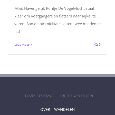
Mini: Havengeluk Pontje De Vogelvlucht staat
klaar om voetgangers en fietsers naar Rijkel te
varen. Aan de picknicktafel zitten twee meiden te
[...]
Lees meer
0
J LOVES TO TRAVEL – JUDITH VAN BILSEN
OVER
|
WANDELEN