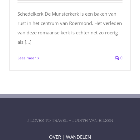
Schedelkerk De Munsterkerk is een baken van
rust in het centrum van Roermond. Het verleden
van deze romaanse kerk is echter net zo roerig
als [...]
Lees meer
0
J LOVES TO TRAVEL – JUDITH VAN BILSEN
OVER
|
WANDELEN