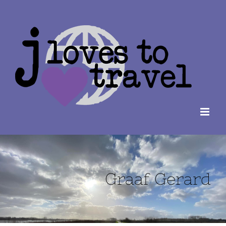
Ga
naar
inhoud
Graaf Gerard