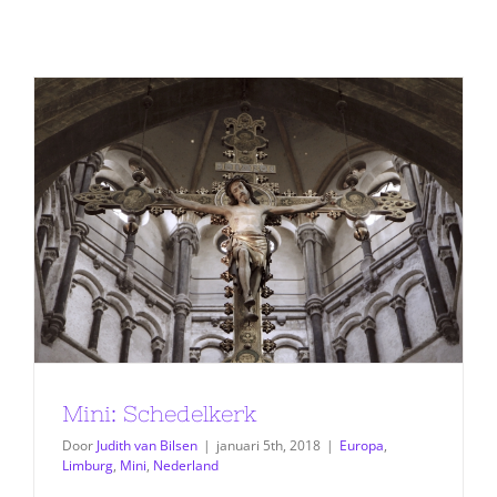
Mini: Schedelkerk
Door
Judith van Bilsen
|
januari 5th, 2018
|
Europa
,
Limburg
,
Mini
,
Nederland