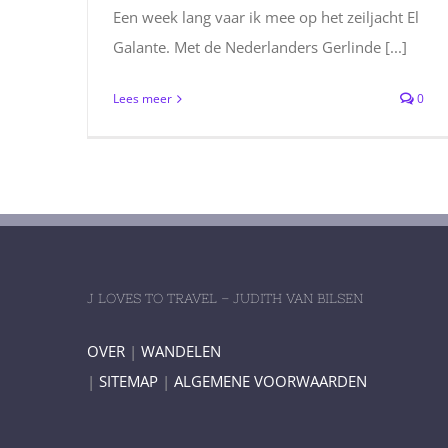
Een week lang vaar ik mee op het zeiljacht El
Galante. Met de Nederlanders Gerlinde [...]
Lees meer
0
J LOVES TO TRAVEL – JUDITH VAN BILSEN
OVER
|
WANDELEN
|
SITEMAP
|
ALGEMENE VOORWAARDEN