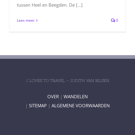
tussen Heel en Beegden. De [...]
Lees meer
0
J LOVES TO TRAVEL – JUDITH VAN BILSEN
OVER
|
WANDELEN
|
SITEMAP
|
ALGEMENE VOORWAARDEN