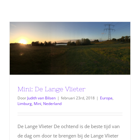
Mini: De Lange Vlieter
Door
Judith van Bilsen
|
februari 23rd, 2018
|
Europa
,
Limburg
,
Mini
,
Nederland
De Lange Vlieter De ochtend is de beste tijd van
de dag om door te brengen bij de Lange Vlieter