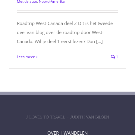
Met de auto
,
Noord-Amerika
Roadtrip West-Canada deel 2 Dit is het tweede
deel van blog over de roadtrip door West-
Canada. Wil je deel 1 eerst lezen? Dan [...]
Lees meer
1
J LOVES TO TRAVEL – JUDITH VAN BILSEN
OVER
|
WANDELEN