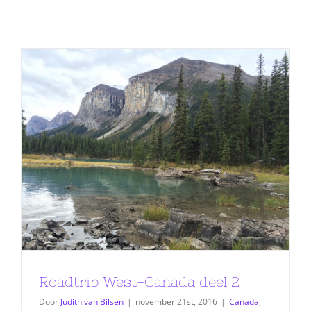
Roadtrip West-Canada deel 2
Door
Judith van Bilsen
|
november 21st, 2016
|
Canada
,